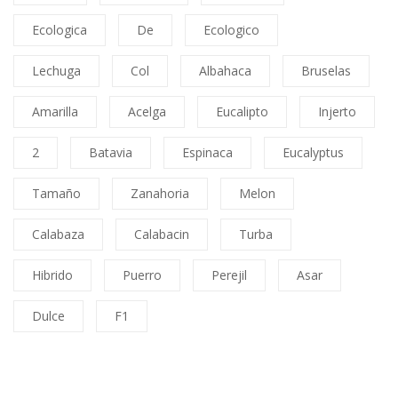
Ecologica
De
Ecologico
Lechuga
Col
Albahaca
Bruselas
Amarilla
Acelga
Eucalipto
Injerto
2
Batavia
Espinaca
Eucalyptus
Tamaño
Zanahoria
Melon
Calabaza
Calabacin
Turba
Hibrido
Puerro
Perejil
Asar
Dulce
F1