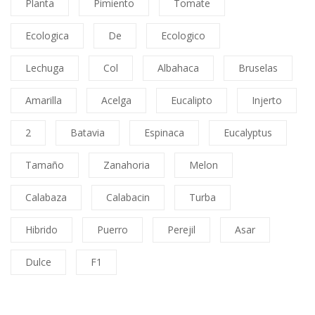
Planta
Pimiento
Tomate
Ecologica
De
Ecologico
Lechuga
Col
Albahaca
Bruselas
Amarilla
Acelga
Eucalipto
Injerto
2
Batavia
Espinaca
Eucalyptus
Tamaño
Zanahoria
Melon
Calabaza
Calabacin
Turba
Hibrido
Puerro
Perejil
Asar
Dulce
F1