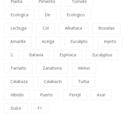
Planta
Pimiento
Tomate
Ecologica
De
Ecologico
Lechuga
Col
Albahaca
Bruselas
Amarilla
Acelga
Eucalipto
Injerto
2
Batavia
Espinaca
Eucalyptus
Tamaño
Zanahoria
Melon
Calabaza
Calabacin
Turba
Hibrido
Puerro
Perejil
Asar
Dulce
F1