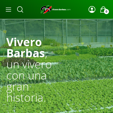
0
Vivero
Barbas
,
un vivero
con una
gran
historia.