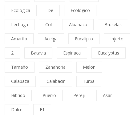
Ecologica
De
Ecologico
Lechuga
Col
Albahaca
Bruselas
Amarilla
Acelga
Eucalipto
Injerto
2
Batavia
Espinaca
Eucalyptus
Tamaño
Zanahoria
Melon
Calabaza
Calabacin
Turba
Hibrido
Puerro
Perejil
Asar
Dulce
F1